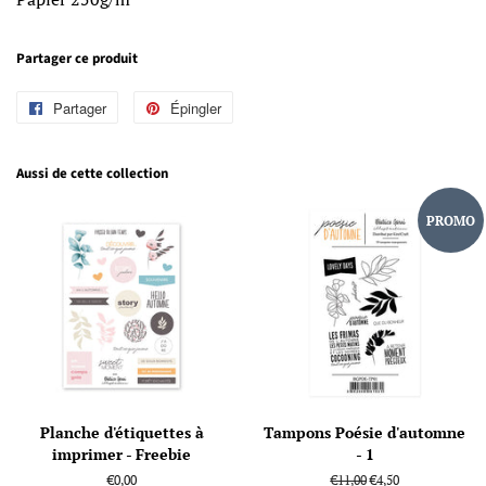
Partager ce produit
Partager
Partager
Épingler
Épingler
sur
sur
Facebook
Pinterest
Aussi de cette collection
PROMO
Planche d'étiquettes à
Tampons Poésie d'automne
imprimer - Freebie
- 1
Prix
€0,00
Prix
€11,00
Prix
€4,50