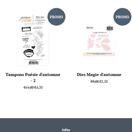
régulier
régulier
réduit
PROMO
PROMO
Tampons Poésie d'automne
Dies Magie d'automne
- 2
Prix
€9,00
Prix
€3,50
régulier
réduit
Prix
€11,00
Prix
€4,50
régulier
réduit
Infos