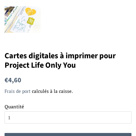
Cartes digitales à imprimer pour
Project Life Only You
Prix
Prix
€4,60
régulier
réduit
Frais de port
calculés à la caisse.
Quantité