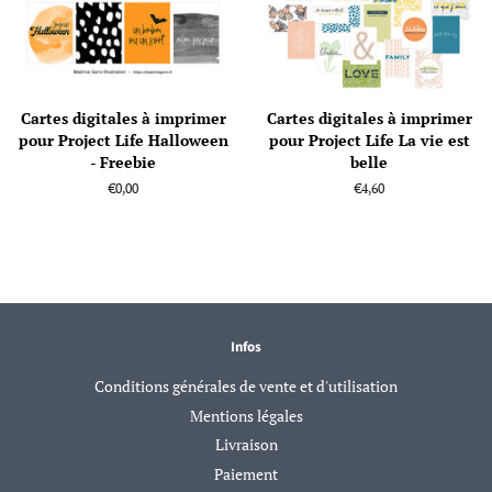
Cartes digitales à imprimer
Cartes digitales à imprimer
pour Project Life Halloween
pour Project Life La vie est
- Freebie
belle
Prix
€0,00
Prix
€4,60
régulier
régulier
Infos
Conditions générales de vente et d'utilisation
Mentions légales
Livraison
Paiement