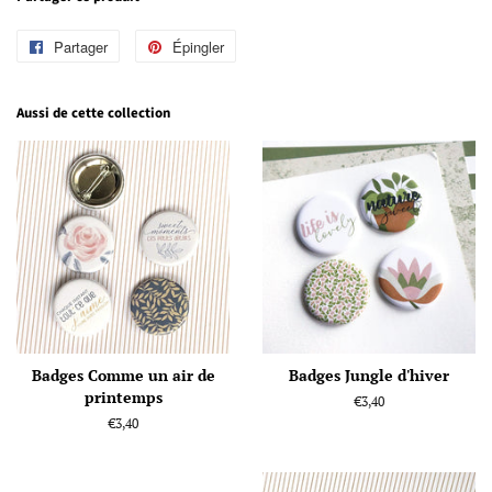
Partager
Partager
Épingler
Épingler
sur
sur
Facebook
Pinterest
Aussi de cette collection
Badges Comme un air de
Badges Jungle d'hiver
printemps
Prix
€3,40
régulier
Prix
€3,40
régulier