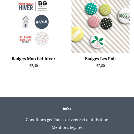
Badges Mon bel hiver
Badges Les Pois
Prix
€3,40
Prix
€2,80
régulier
régulier
Infos
Conditions générales de vente et d'utilisation
Mentions légales